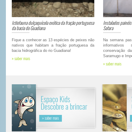
Ictiofauna dulçaquícola exótica da fração portuguesa
Instalados painéis
da bacia do Guadiana
Safara
Fique a conhecer as 13 espécies de peixes não
Na semana pass
nativos que habitam a fração portuguesa da
informativos
bacia hidrográfica do rio Guadiana!
conservação da
Saramugo e Impe
» saber mais
» saber mais
Espaço Kids
Descobre a brincar
» saber mais